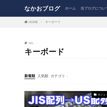
なかおブログ
ホーム
当ブログについ
ふるさと納税
キーボード
HOME
カテゴリー
TAG
キーボード
タグ
NISA
PC
コスパ
ス
副業
商品
新着順
人気順
カテゴリ
株式投資
ファイナンス
ガジェット
投資
雑記
まとめ
ガジェ