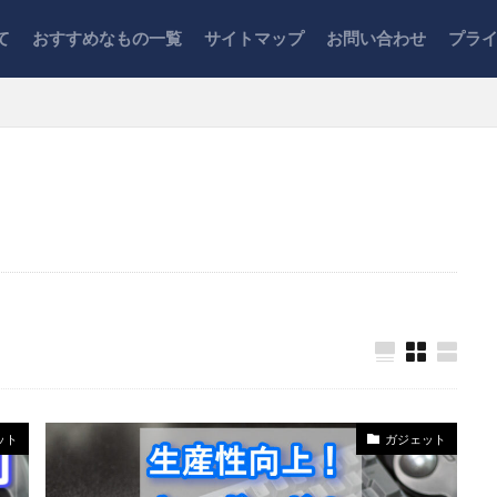
て
おすすめなもの一覧
サイトマップ
お問い合わせ
プラ
作業
オフィスチェア
キーボード
キャッシュレス
クレ
タバ
ふるさと納税
ブログ運営
ポイント
レビュー
紹介
在宅勤務
家計管理
引越し
心理学
投資信託
楽天
生活
税金
節税
脱毛
証券口座
賃貸住
ット
ガジェット
検索