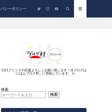
イバシーポリシー
ジットカード
保険
充電器
1日1クリックの応援よろしくお願い致します！当ブログは
「にほんブログ村」に登録しています。☺︎
時短
宅
銀行
検索
検索