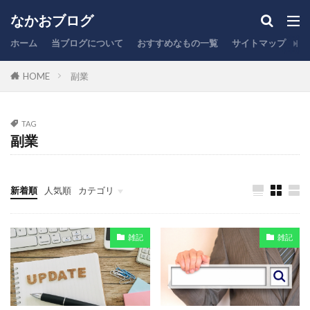
ふるさと納税
なかおブログ
カテゴリー
ホーム
当ブログについて
おすすめなもの一覧
サイトマップ
お
HOME
副業
タグ
TAG
NISA
PC作業
オフィスチェア
副業
キーボード
キャッシュレス
クレジットカード
コスパ
スタバ
ふるさと納税
ブログ運営
新着順
人気順
カテゴリ
ポイント
レビュー
保険
充電器
ファイナンス
ガジェット
投資
雑記
まとめ
副業
商品紹介
在宅勤務
家計管理
雑記
雑記
引越し
心理学
投資信託
時短
株式投資
楽天
生活
税金
節税
脱毛
証券口座
賃貸住宅
銀行