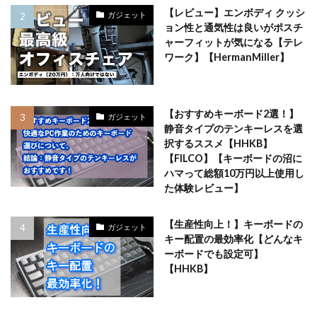
【レビュー】エンボディ クッシ
ガジェット
ョン性と通気性は良いがポスチ
ャーフィットが気になる【テレ
ワーク】【HermanMiller】
【おすすめキーボード2選！】
ガジェット
静音タイプのテンキーレスを選
択するススメ【HHKB】
【FILCO】【キーボードの沼に
ハマって総額10万円以上使用し
た体験レビュー】
【生産性向上！】キーボードの
ガジェット
キー配置の最効率化【どんなキ
ーボードでも設定可】
【HHKB】