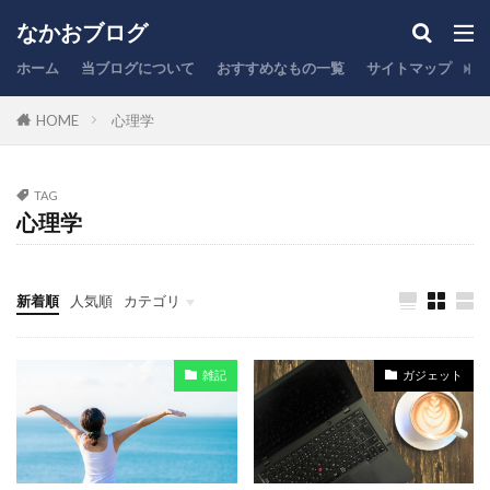
ふるさと納税
なかおブログ
カテゴリー
ホーム
当ブログについて
おすすめなもの一覧
サイトマップ
お
HOME
心理学
タグ
TAG
NISA
PC作業
オフィスチェア
心理学
キーボード
キャッシュレス
クレジットカード
コスパ
スタバ
ふるさと納税
ブログ運営
新着順
人気順
カテゴリ
ポイント
レビュー
保険
充電器
ファイナンス
ガジェット
投資
雑記
まとめ
副業
商品紹介
在宅勤務
家計管理
雑記
ガジェット
引越し
心理学
投資信託
時短
株式投資
楽天
生活
税金
節税
脱毛
証券口座
賃貸住宅
銀行