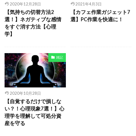
2020年12月28日
2021年4月3日
検索
【気持ちの切替方法2
【カフェ作業ガジェット7
選！】ネガティブな感情
選】PC作業を快適に！
をすぐ消す方法【心理
学】
雑記
2020年10月28日
【自覚するだけで損しな
い？！心理現象7選！】心
理学を理解して可処分資
産を守る