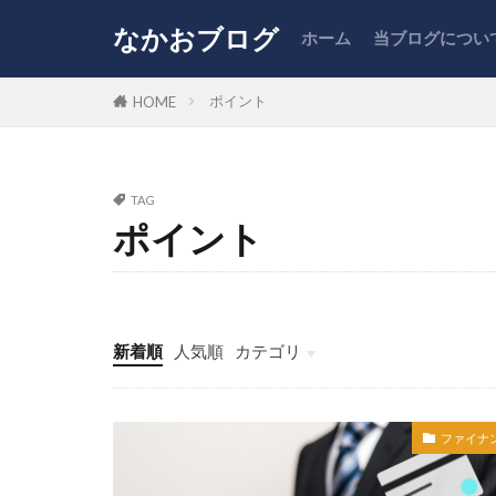
なかおブログ
ホーム
当ブログについ
ふるさと納税
ポイント
HOME
カテゴリー
TAG
ポイント
タグ
NISA
PC
コスパ
ス
副業
商品
新着順
人気順
カテゴリ
株式投資
ファイナンス
ガジェット
投資
雑記
まとめ
ファイナ