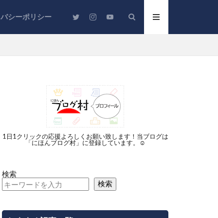
イバシーポリシー
ジットカード
保険
充電器
1日1クリックの応援よろしくお願い致します！当ブログは
「にほんブログ村」に登録しています。☺︎
時短
宅
銀行
検索
検索