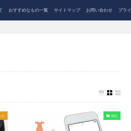
て
おすすめなもの一覧
サイトマップ
お問い合わせ
プラ
作業
オフィスチェア
キーボード
キャッシュレス
クレ
タバ
ふるさと納税
ブログ運営
ポイント
レビュー
紹介
在宅勤務
家計管理
引越し
心理学
投資信託
楽天
生活
税金
節税
脱毛
証券口座
賃貸住
ンス
雑記
検索