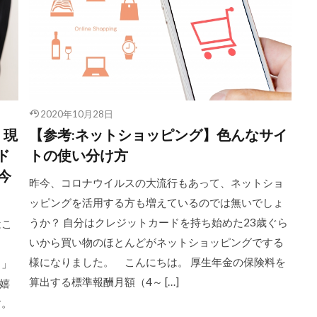
2020年10月28日
】現
【参考:ネットショッピング】色んなサイ
ド
トの使い分け方
今
昨今、コロナウイルスの大流行もあって、ネットショ
ッピングを活用する方も増えているのでは無いでしょ
うか？ 自分はクレジットカードを持ち始めた23歳ぐら
はこ
いから買い物のほとんどがネットショッピングでする
様になりました。 こんにちは。 厚生年金の保険料を
！」
算出する標準報酬月額（4～ […]
嬉
す。