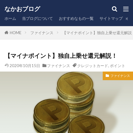
ふるさと納税
なかおブログ
カテゴリー
ホーム
当ブログについて
おすすめなもの一覧
サイトマップ
お
HOME
ファイナンス
【マイナポイント】独自上乗せ還元解説
タグ
【マイナポイント】独自上乗せ還元解説！
NISA
PC作業
オフィスチェア
キーボード
キャッシュレス
クレジットカード
2020年10月15日
ファイナンス
クレジットカード
,
ポイント
コスパ
スタバ
ふるさと納税
ブログ運営
ファイナンス
ポイント
レビュー
保険
充電器
副業
商品紹介
在宅勤務
家計管理
引越し
心理学
投資信託
時短
株式投資
楽天
生活
税金
節税
脱毛
証券口座
賃貸住宅
銀行