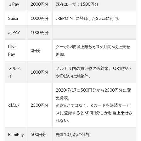
ょPay
2000円分
既存ユーザ：1500円分
Suica
1000円分
JREPOINTに登録したSuicaに付与。
auPAY
1000円分
LINE
クーポン取得上限数が3ヶ月間5枚上乗せ
0円分
Pay
追加。
メルペ
メルカリ内の買い物のみ対象。QR支払い
1000円分
イ
やiD払いは対象外。
2020/7/17に500円分から2500円分に変
更発表。
d払い
2500円分
※d払いではなく、dカードを決済サービ
スに登録すると500円分しか独自上乗せさ
れない。
FamiPay
500円分
先着10万名に付与