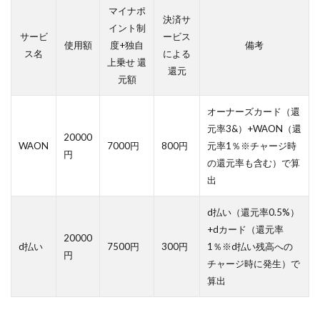
マイナポ
決済サ
イント制
サービ
ービス
使用額
度+独自
備考
ス名
による
上乗せ 還
還元
元額
オーナーズカード（還
元率3&）+WAON（還
20000
WAON
7000円
800円
元率1％※チャージ時
円
の還元率も含む）で算
出
d払い（還元率0.5%）
+dカード（還元率
20000
d払い
7500円
300円
1％※d払い残高への
円
チャージ時に発生）で
算出