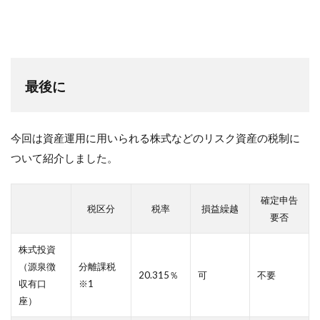
最後に
今回は資産運用に用いられる株式などのリスク資産の税制に
ついて紹介しました。
確定申告
税区分
税率
損益繰越
要否
株式投資
（源泉徴
分離課税
20.315％
可
不要
収有口
※1
座）