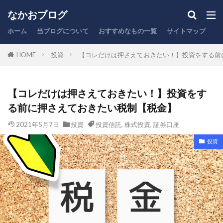
ふるさと納税
なかおブログ
カテゴリー
ホーム
当ブログについて
おすすめなもの一覧
サイトマップ
お
HOME
投資
【コレだけは押さえておきたい！】投資をする前
タグ
【コレだけは押さえておきたい！】投資をす
NISA
PC作業
オフィスチェア
る前に押さえておきたい税制【税金】
キーボード
キャッシュレス
クレジットカード
2021年5月7日
コスパ
スタバ
投資
投資信託
ふるさと納税
,
株式投資
,
証券口座
ブログ運営
ポイント
レビュー
保険
充電器
投資
副業
商品紹介
在宅勤務
家計管理
引越し
心理学
投資信託
時短
株式投資
楽天
生活
税金
節税
脱毛
証券口座
賃貸住宅
銀行