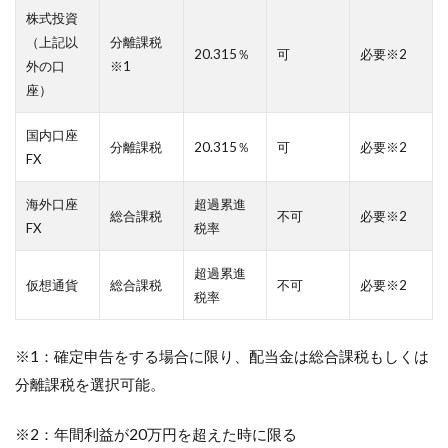
株式投資
（上記以
分離課税
20.315％
可
必要※2
外の口
※1
座）
国内口座
分離課税
20.315％
可
必要※2
FX
海外口座
超過累進
総合課税
不可
必要※2
FX
税率
超過累進
仮想通貨
総合課税
不可
必要※2
税率
※1：確定申告をする場合に限り、配当金は総合課税もしくは
分離課税を選択可能。
※2：年間利益が20万円を超えた時に限る