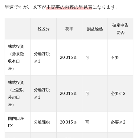
早速ですが、以下が
本記事の内容の早見表
になります。
確定申告
税区分
税率
損益繰越
要否
株式投資
（源泉徴
分離課税
20.315％
可
不要
収有口
※1
座）
株式投資
（上記以
分離課税
20.315％
可
必要※2
外の口
※1
座）
国内口座
分離課税
20.315％
可
必要※2
FX