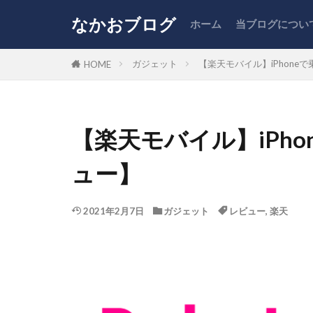
なかおブログ
ホーム
当ブログについ
ふるさと納税
ガジェット
【楽天モバイル】iPhone
HOME
カテゴリー
【楽天モバイル】iPh
タグ
ュー】
NISA
PC
コスパ
ス
2021年2月7日
ガジェット
レビュー
,
楽天
副業
商品
株式投資