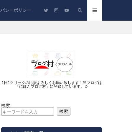
イバシーポリシー
ジットカード
保険
充電器
1日1クリックの応援よろしくお願い致します！当ブログは
「にほんブログ村」に登録しています。☺︎
時短
宅
銀行
検索
検索