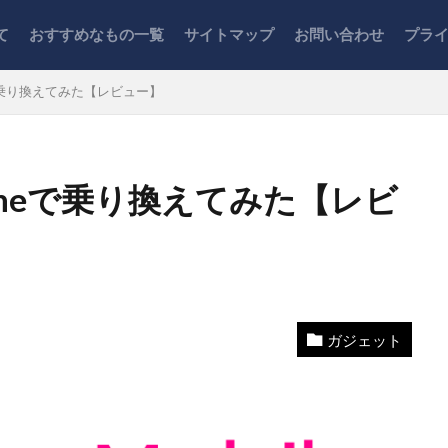
て
おすすめなもの一覧
サイトマップ
お問い合わせ
プラ
で乗り換えてみた【レビュー】
oneで乗り換えてみた【レビ
作業
オフィスチェア
キーボード
キャッシュレス
クレ
タバ
ふるさと納税
ブログ運営
ポイント
レビュー
紹介
在宅勤務
家計管理
引越し
心理学
投資信託
ガジェット
楽天
生活
税金
節税
脱毛
証券口座
賃貸住
検索