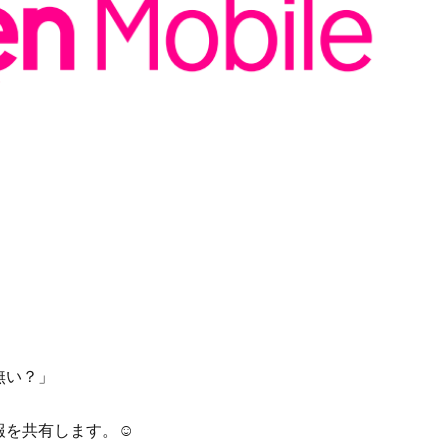
無い？」
を共有します。☺︎