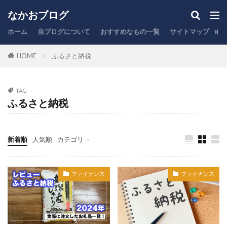
ふるさと納税
なかおブログ
カテゴリー
ホーム
当ブログについて
おすすめなもの一覧
サイトマップ
お
HOME
ふるさと納税
タグ
TAG
NISA
PC作業
オフィスチェア
ふるさと納税
キーボード
キャッシュレス
クレジットカード
コスパ
スタバ
ふるさと納税
ブログ運営
新着順
人気順
カテゴリ
ポイント
レビュー
保険
充電器
ファイナンス
ガジェット
投資
雑記
まとめ
副業
商品紹介
在宅勤務
家計管理
ファイナンス
ファイナンス
引越し
心理学
投資信託
時短
株式投資
楽天
生活
税金
節税
脱毛
証券口座
賃貸住宅
銀行